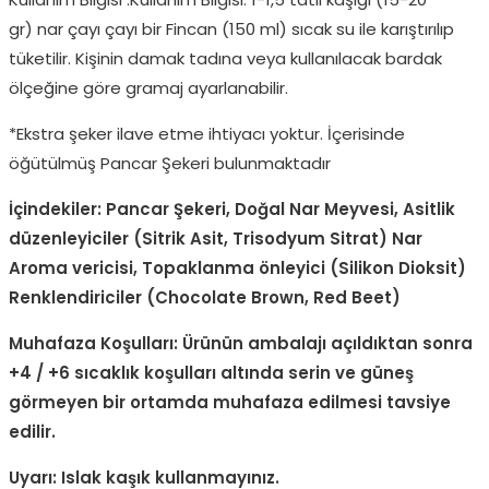
gr) nar çayı çayı bir Fincan (150 ml) sıcak su ile karıştırılıp
tüketilir. Kişinin damak tadına veya kullanılacak bardak
ölçeğine göre gramaj ayarlanabilir.
*Ekstra şeker ilave etme ihtiyacı yoktur. İçerisinde
öğütülmüş Pancar Şekeri bulunmaktadır
İçindekiler:
Pancar Şekeri, Doğal Nar Meyvesi, Asitlik
düzenleyiciler (Sitrik Asit, Trisodyum Sitrat) Nar
Aroma vericisi, Topaklanma önleyici (Silikon Dioksit)
Renklendiriciler (Chocolate Brown, Red Beet)
Muhafaza Koşulları:
Ü
rünün ambalajı açıldıktan sonra
+4 / +6 sıcaklık koşulları altında serin ve güneş
g
ö
rmeyen bir ortamda muhafaza edilmesi tavsiye
edilir.
Uyarı:
Islak kaşık kullanmayınız.