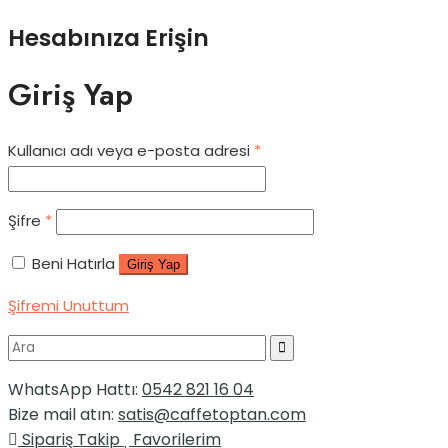
Hesabınıza Erişin
Giriş Yap
Kullanıcı adı veya e-posta adresi
*
Şifre
*
Beni Hatırla
Giriş Yap
Şifremi Unuttum
WhatsApp Hattı:
0542 821 16 04
Bize mail atın:
satis@caffetoptan.com
Sipariş Takip
Favorilerim