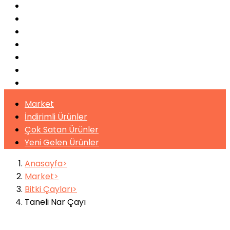
Bulaşık Makinaları
Buz Makinaları
Pişirme Ekipmanları
Kahveler
Şuruplar
Toz İçecekler
Bitki Çayları
Market
İndirimli Ürünler
Çok Satan Ürünler
Yeni Gelen Ürünler
Anasayfa
Market
Bitki Çayları
Taneli Nar Çayı