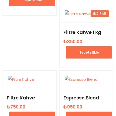
Sepete Ekle
₺1.566,00.
fiyat:
₺1.350,00.
İNDIRIM!
Filtre Kahve 1 kg
₺
850,00
Orijinal
Şu
fiyat:
andaki
Sepete Ekle
₺900,00.
fiyat:
₺850,00.
Filtre Kahve
Espresso Blend
₺
750,00
₺
950,00