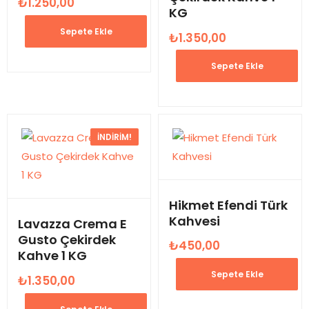
₺
1.250,00
KG
Sepete Ekle
₺
1.350,00
Orijinal
Şu
fiyat:
andaki
Sepete Ekle
₺1.526,00.
fiyat:
₺1.350,00.
İNDIRIM!
Hikmet Efendi Türk
Kahvesi
Lavazza Crema E
Gusto Çekirdek
₺
450,00
Kahve 1 KG
Sepete Ekle
₺
1.350,00
Orijinal
Şu
fiyat:
andaki