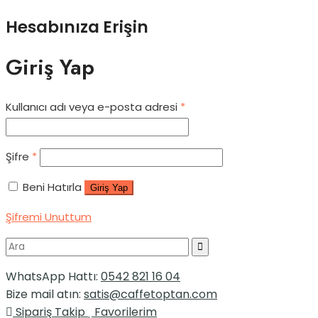
Hesabınıza Erişin
Giriş Yap
Kullanıcı adı veya e-posta adresi
*
Şifre
*
Beni Hatırla
Giriş Yap
Şifremi Unuttum
WhatsApp Hattı:
0542 821 16 04
Bize mail atın:
satis@caffetoptan.com
Sipariş Takip
Favorilerim