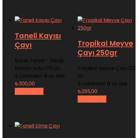
Taneli Kayısı
Tropikal Meyve
Çayı
Çayı 250gr
Kayısı Taneli - Silindir
Karton Kutu 175 Gr.
Tropikal Meyve Çayı 125
5 üzerinden
0
oy aldı
Gr.
₺
300,00
5 üzerinden
0
oy aldı
Sepete Ekle
₺
295,00
Sepete Ekle