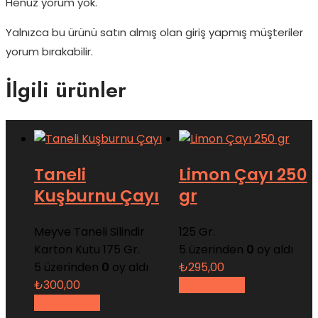
Henüz yorum yok.
Yalnızca bu ürünü satın almış olan giriş yapmış müşteriler
yorum bırakabilir.
İlgili ürünler
Taneli
Limon Çayı 250
Kuşburnu Çayı
gr
Meyve Taneli Silindir
125 Gr.
Karton Kutu 175 Gr.
5 üzerinden
0
oy aldı
5 üzerinden
0
oy aldı
₺
295,00
₺
300,00
Sepete Ekle
Sepete Ekle