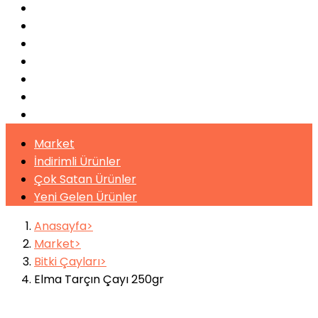
Bulaşık Makinaları
Buz Makinaları
Pişirme Ekipmanları
Kahveler
Şuruplar
Toz İçecekler
Bitki Çayları
Market
İndirimli Ürünler
Çok Satan Ürünler
Yeni Gelen Ürünler
Anasayfa
Market
Bitki Çayları
Elma Tarçın Çayı 250gr