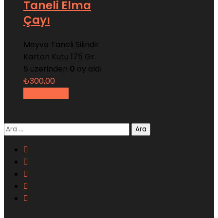
Taneli Elma
Çayı
Meyve Taneli Silindir
Karton Kutu 175 Gr.
5 üzerinden
0
oy aldı
₺
300,00
Sepete Ekle
Arama: