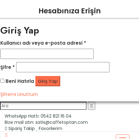
Hesabınıza Erişin
Giriş Yap
Kullanıcı adı veya e-posta adresi
*
Şifre
*
Beni Hatırla
Giriş Yap
Şifremi Unuttum
WhatsApp Hattı:
0542 821 16 04
Bize mail atın:
satis@caffetoptan.com
Sipariş Takip
Favorilerim