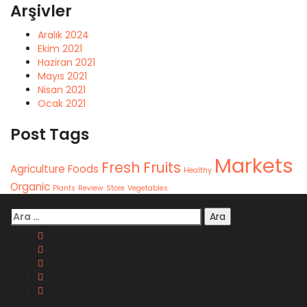
Arşivler
Aralık 2024
Ekim 2021
Haziran 2021
Mayıs 2021
Nisan 2021
Ocak 2021
Post Tags
Markets
Fresh
Fruits
Agriculture
Foods
Healthy
Organic
Plants
Review
Store
Vegetables
Arama: