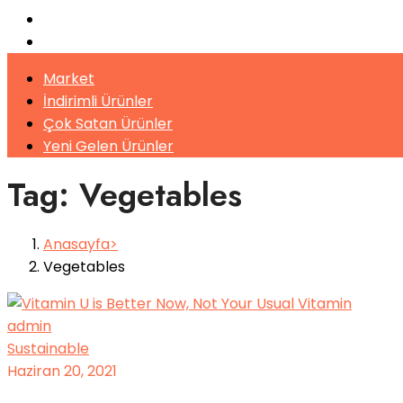
Toz İçecekler
Bitki Çayları
Market
İndirimli Ürünler
Çok Satan Ürünler
Yeni Gelen Ürünler
Tag: Vegetables
Anasayfa
Vegetables
admin
Sustainable
Haziran 20, 2021