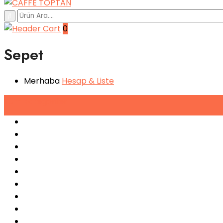
0
Sepet
Merhaba
Hesap
& Liste
Tüm
Kategoriler
Espresso Makineleri
Kahve Makineleri
Sıkma Makineleri
Soğutucular
Bulaşık Makinaları
Buz Makinaları
Pişirme Ekipmanları
Kahveler
Şuruplar