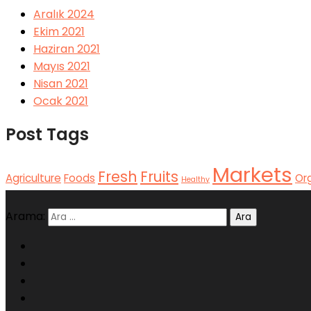
Aralık 2024
Ekim 2021
Haziran 2021
Mayıs 2021
Nisan 2021
Ocak 2021
Post Tags
Markets
Fresh
Fruits
Agriculture
Foods
Or
Healthy
Arama: