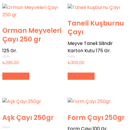
Taneli Kuşburnu
Orman Meyveleri
Çayı
Çayı 250 gr
Meyve Taneli Silindir
125 Gr.
Karton Kutu 175 Gr.
5
5
₺
295,00
₺
300,00
üzerinden
üzerinden
0
0
oy
oy
Sepete Ekle
Sepete Ekle
aldı
aldı
Aşk Çayı 250gr
Form Çayı 250gr
Form Çayı 100 Gr.