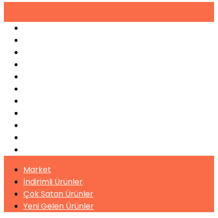
Tüm
Kategoriler
Espresso Makineleri
Kahve Makineleri
Sıkma Makineleri
Soğutucular
Bulaşık Makinaları
Buz Makinaları
Pişirme Ekipmanları
Kahveler
Şuruplar
Toz İçecekler
Bitki Çayları
Market
İndirimli Ürünler
Çok Satan Ürünler
Yeni Gelen Ürünler