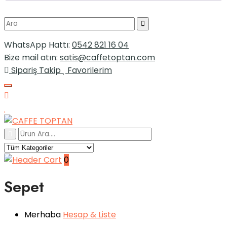
WhatsApp Hattı:
0542 821 16 04
Bize mail atın:
satis@caffetoptan.com
Sipariş Takip
Favorilerim
0
Sepet
Merhaba
Hesap
& Liste