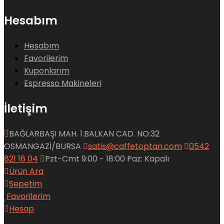
Hesabım
Hesabım
Favorilerim
Kuponlarım
Espresso Makineleri
İletişim
BAĞLARBAŞI MAH. 1.BALKAN CAD. NO:32
OSMANGAZİ/BURSA
satis@caffetoptan.com
0542
821 16 04
Pzt-Cmt 9:00 - 18:00 Paz: Kapalı
Ürün Ara
Sepetim
Favorilerim
Hesap