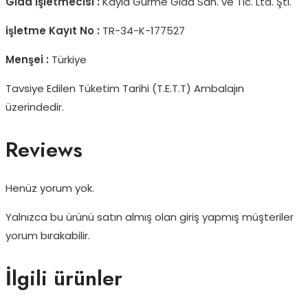
Gıda İşletmecisi :
Kayla Gurme Gıda San. ve Tic. Ltd. Şti.
işletme Kayıt No :
TR-34-K-177527
Menşei :
Türkiye
Tavsiye Edilen Tüketim Tarihi (T.E.T.T) Ambalajın
üzerindedir.
Reviews
Henüz yorum yok.
Yalnızca bu ürünü satın almış olan giriş yapmış müşteriler
yorum bırakabilir.
İlgili ürünler