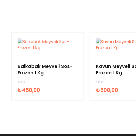
Balkabak Meyveli Sos-
Kavun Meyveli S
Frozen 1 Kg
Frozen 1 Kg
5
5
₺
450,00
₺
500,00
ü
ü
z
z
e
e
r
r
i
i
n
n
d
d
e
e
n
n
0
0