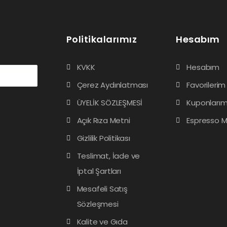
o
o
y
y
a
a
l
l
d
d
Politikalarımız
Hesabım
ı
ı
KVKK
Hesabım
Çerez Aydınlatması
Favorilerim
ÜYELİK SÖZLEŞMESİ
Kuponları
Açık Rıza Metni
Espresso M
Gizlilik Politikası
Teslimat, İade ve
İptal Şartları
Mesafeli Satış
Sözleşmesi
Kalite ve Gıda