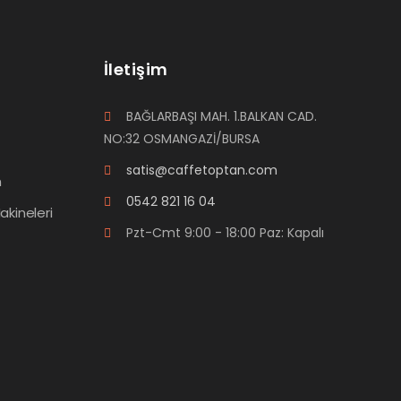
o
y
a
l
d
İletişim
ı
BAĞLARBAŞI MAH. 1.BALKAN CAD.
NO:32 OSMANGAZİ/BURSA
satis@caffetoptan.com
m
0542 821 16 04
akineleri
Pzt-Cmt 9:00 - 18:00 Paz: Kapalı