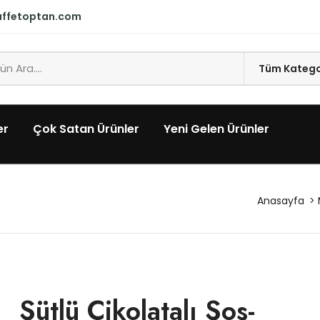
affetoptan.com
er
Çok Satan Ürünler
Yeni Gelen Ürünler
Anasayfa
Sütlü Çikolatalı Sos-