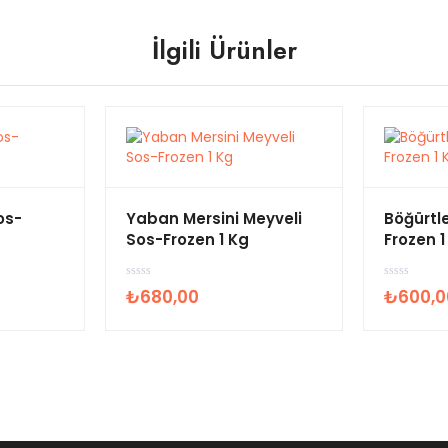
İlgili Ürünler
os-
Yaban Mersini Meyveli
Böğürtl
Sos-Frozen 1 Kg
Frozen 1
5
5
₺
680,00
₺
600,0
ü
ü
z
z
e
e
r
r
i
i
n
n
d
d
e
e
n
n
0
0