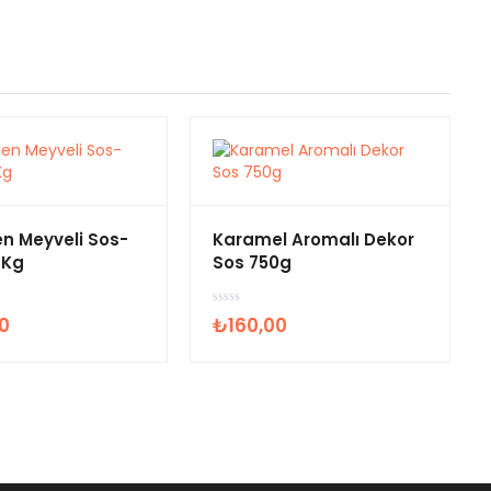
en Meyveli Sos-
Karamel Aromalı Dekor
 Kg
Sos 750g
5
0
₺
160,00
ü
z
e
r
i
n
d
e
n
0