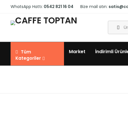
WhatsApp Hattı:
0542 821 16 04
Bize mail atın:
satis@c
Market
İndirimli Ürünl
Tüm
Kategoriler