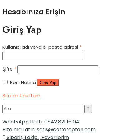
Hesabınıza Erişin
Giriş Yap
Kullanıcı adı veya e-posta adresi
*
Şifre
*
Beni Hatırla
Giriş Yap
Şifremi Unuttum
WhatsApp Hattı:
0542 821 16 04
Bize mail atın:
satis@caffetoptan.com
Sipariş Takip
Favorilerim