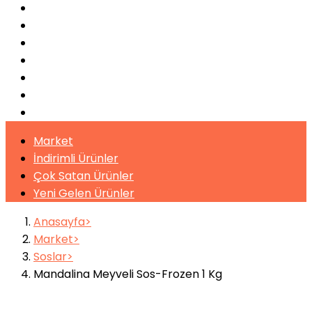
Bulaşık Makinaları
Buz Makinaları
Pişirme Ekipmanları
Kahveler
Şuruplar
Toz İçecekler
Bitki Çayları
Market
İndirimli Ürünler
Çok Satan Ürünler
Yeni Gelen Ürünler
Anasayfa
Market
Soslar
Mandalina Meyveli Sos-Frozen 1 Kg