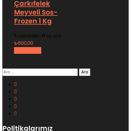
Çarkıfelek
Meyveli Sos-
Frozen 1 Kg
5 üzerinden
0
oy aldı
₺
600,00
Sepete Ekle
Arama:
Politikalarımız