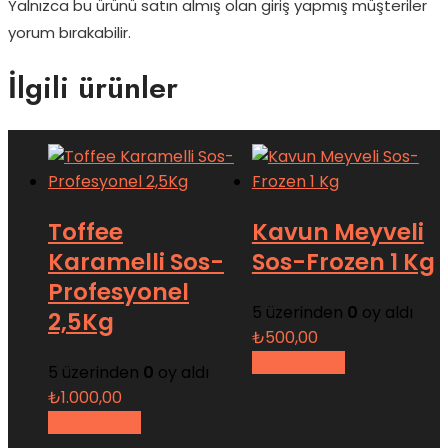
Yalnızca bu ürünü satın almış olan giriş yapmış müşteriler
yorum bırakabilir.
İlgili ürünler
Toffee
Kavun Meyveli
Karamelli Sos-
Sos-Frozen 1 Kg
Profesyonel
5 üzerinden
0
oy aldı
2,5Kg
₺
500,00
Sepete Ekle
5 üzerinden
0
oy aldı
₺
1.000,00
Sepete Ekle