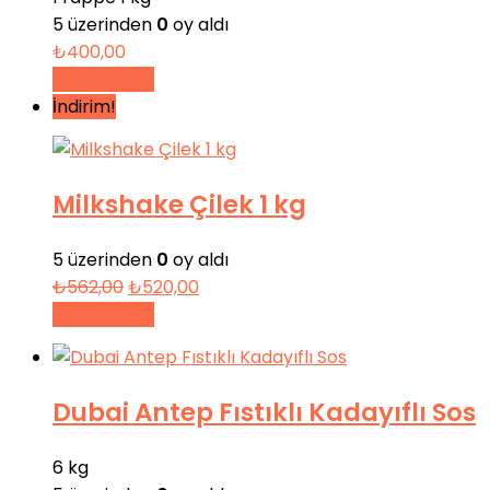
5 üzerinden
0
oy aldı
₺
400,00
Sepete Ekle
İndirim!
Milkshake Çilek 1 kg
5 üzerinden
0
oy aldı
Orijinal
Şu
₺
562,00
₺
520,00
fiyat:
andaki
Sepete Ekle
₺562,00.
fiyat:
₺520,00.
Dubai Antep Fıstıklı Kadayıflı Sos
6 kg