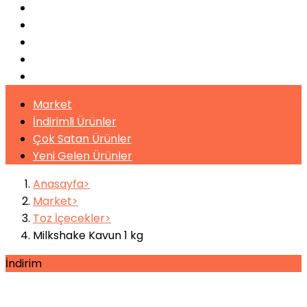
Pişirme Ekipmanları
Kahveler
Şuruplar
Toz İçecekler
Bitki Çayları
Market
İndirimli Ürünler
Çok Satan Ürünler
Yeni Gelen Ürünler
Anasayfa
Market
Toz İçecekler
Milkshake Kavun 1 kg
İndirim