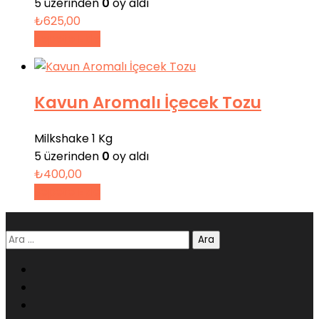
5 üzerinden
0
oy aldı
₺
625,00
Sepete Ekle
Kavun Aromalı İçecek Tozu
Milkshake 1 Kg
5 üzerinden
0
oy aldı
₺
400,00
Sepete Ekle
Arama: