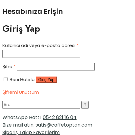
Hesabınıza Erişin
Giriş Yap
Kullanıcı adı veya e-posta adresi
*
Şifre
*
Beni Hatırla
Giriş Yap
Şifremi Unuttum
WhatsApp Hattı:
0542 821 16 04
Bize mail atın:
satis@caffetoptan.com
Sipariş Takip
Favorilerim