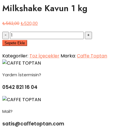
Milkshake Kavun 1 kg
Orijinal
Şu
₺
562,00
₺
520,00
fiyat:
andaki
Quantity
₺562,00.
fiyat:
Sepete Ekle
₺520,00.
Kategoriler:
Toz İçecekler
Marka:
Caffe Toptan
Yardım İstermisin?
0542 821 16 04
Mail?
satis@caffetoptan.com