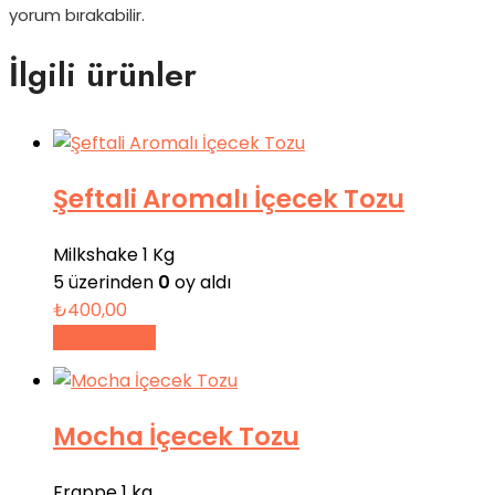
yorum bırakabilir.
İlgili ürünler
Şeftali Aromalı İçecek Tozu
Milkshake 1 Kg
5 üzerinden
0
oy aldı
₺
400,00
Sepete Ekle
Mocha İçecek Tozu
Frappe 1 kg