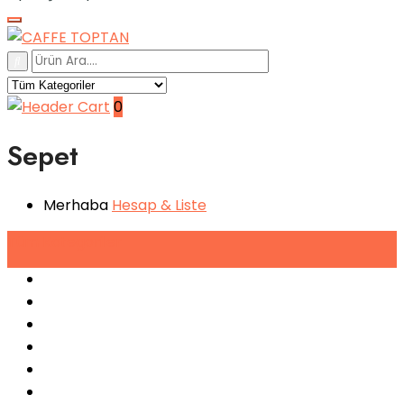
0
Sepet
Merhaba
Hesap
& Liste
Tüm
Kategoriler
Espresso Makineleri
Kahve Makineleri
Sıkma Makineleri
Soğutucular
Bulaşık Makinaları
Buz Makinaları