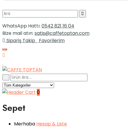
WhatsApp Hattı:
0542 821 16 04
Bize mail atın:
satis@caffetoptan.com
Sipariş Takip
Favorilerim
0
Sepet
Merhaba
Hesap
& Liste