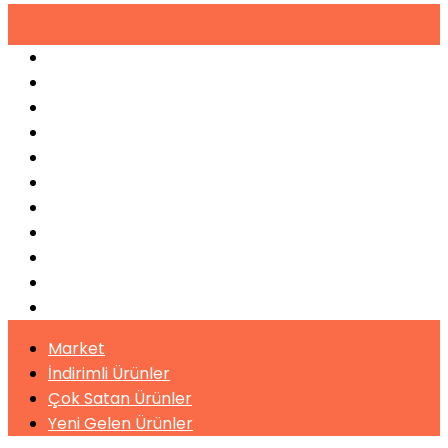
Tüm
Kategoriler
Espresso Makineleri
Kahve Makineleri
Sıkma Makineleri
Soğutucular
Bulaşık Makinaları
Buz Makinaları
Pişirme Ekipmanları
Kahveler
Şuruplar
Toz İçecekler
Bitki Çayları
Market
İndirimli Ürünler
Çok Satan Ürünler
Yeni Gelen Ürünler