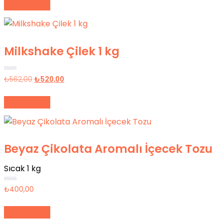
Sepete Ekle
aldı
Milkshake Çilek 1 kg
Orijinal
Şu
5
₺
562,00
₺
520,00
üzerinden
fiyat:
andaki
0
oy
₺562,00.
fiyat:
Sepete Ekle
aldı
₺520,00.
Beyaz Çikolata Aromalı İçecek Tozu
Sıcak 1 kg
5
₺
400,00
üzerinden
0
oy
Sepete Ekle
aldı