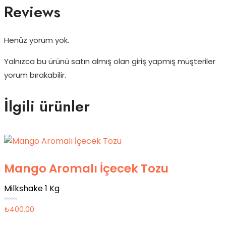
Reviews
Henüz yorum yok.
Yalnızca bu ürünü satın almış olan giriş yapmış müşteriler
yorum bırakabilir.
İlgili ürünler
Mango Aromalı İçecek Tozu
Milkshake 1 Kg
5
₺
400,00
üzerinden
0