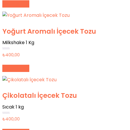
oy
Sepete Ekle
aldı
Yoğurt Aromalı İçecek Tozu
Milkshake 1 Kg
5
₺
400,00
üzerinden
0
oy
Sepete Ekle
aldı
Çikolatalı İçecek Tozu
Sıcak 1 kg
5
₺
400,00
üzerinden
0
oy