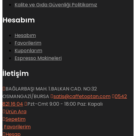
Kalite ve Gıda Güvenliği Politikamız
Hesabım
Hesabım
Favorilerim
Kuponlarım
Espresso Makineleri
İletişim
BAĞLARBAŞI MAH. 1.BALKAN CAD. NO:32
OSMANGAZİ/BURSA
satis@caffetoptan.com
0542
821 16 04
Pzt-Cmt 9:00 - 18:00 Paz: Kapalı
Ürün Ara
Sepetim
Favorilerim
Hesap