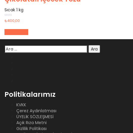
Sıcak 1 kg
5
₺
400,00
üzerinden
0
oy
Sepete Ekle
aldı
Arama:
Politikalarımız
KVKK
Çerez Aydınlatması
ÜYELİK SÖZLEŞMESİ
Açık Rıza Metni
Gizlilik Politikası