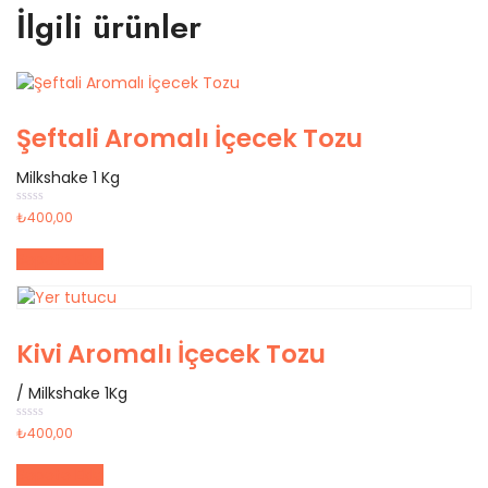
İlgili ürünler
Şeftali Aromalı İçecek Tozu
Milkshake 1 Kg
5
₺
400,00
üzerinden
0
oy
Sepete Ekle
aldı
Kivi Aromalı İçecek Tozu
/ Milkshake 1Kg
5
₺
400,00
üzerinden
0
oy
Sepete Ekle
aldı