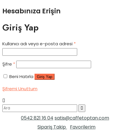
Hesabınıza Erişin
Giriş Yap
Kullanıcı adı veya e-posta adresi
*
Şifre
*
Beni Hatırla
Giriş Yap
Şifremi Unuttum
0542 821 16 04
satis@caffetoptan.com
Sipariş Takip
Favorilerim