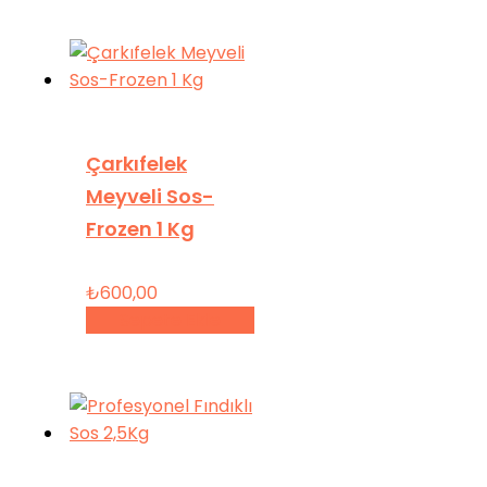
Çarkıfelek
Meyveli Sos-
Frozen 1 Kg
₺
600,00
Sepete Ekle