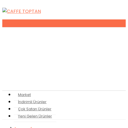
Tüm
Kategoriler
Espresso Makineleri
Kahve Makineleri
Sıkma Makineleri
Soğutucular
Bulaşık Makinaları
Buz Makinaları
Pişirme Ekipmanları
Kahveler
Şuruplar
Toz İçecekler
Bitki Çayları
Market
İndirimli Ürünler
Çok Satan Ürünler
Yeni Gelen Ürünler