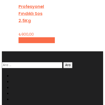
Profesyonel
Fındıklı Sos
2,5Kg
₺
900,00
Sepete Ekle
Arama: