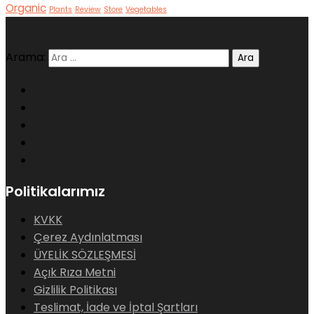
Organic
Plants
Review
Store
Vegetables
Arama:
Politikalarımız
KVKK
Çerez Aydınlatması
ÜYELİK SÖZLEŞMESİ
Açık Rıza Metni
Gizlilik Politikası
Teslimat, İade ve İptal Şartları