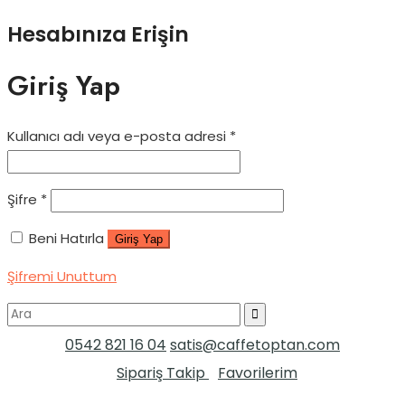
Hesabınıza Erişin
Giriş Yap
Kullanıcı adı veya e-posta adresi
*
Şifre
*
Beni Hatırla
Giriş Yap
Şifremi Unuttum
0542 821 16 04
satis@caffetoptan.com
Sipariş Takip
Favorilerim