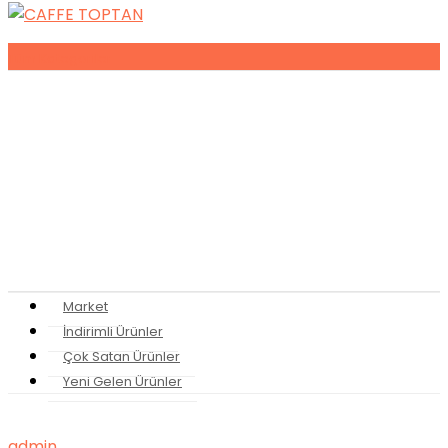
Tüm
Kategoriler
Espresso Makineleri
Kahve Makineleri
Sıkma Makineleri
Soğutucular
Bulaşık Makinaları
Buz Makinaları
Pişirme Ekipmanları
Kahveler
Şuruplar
Toz İçecekler
Bitki Çayları
Market
İndirimli Ürünler
Çok Satan Ürünler
Yeni Gelen Ürünler
admin