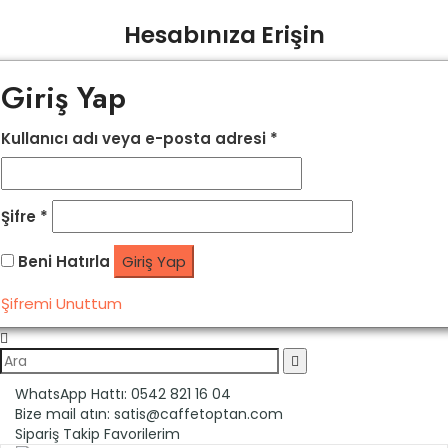
Hesabınıza Erişin
Giriş Yap
Kullanıcı adı veya e-posta adresi
*
Şifre
*
Beni Hatırla
Giriş Yap
Şifremi Unuttum
WhatsApp Hattı:
0542 821 16 04
Bize mail atın:
satis@caffetoptan.com
Sipariş Takip
Favorilerim