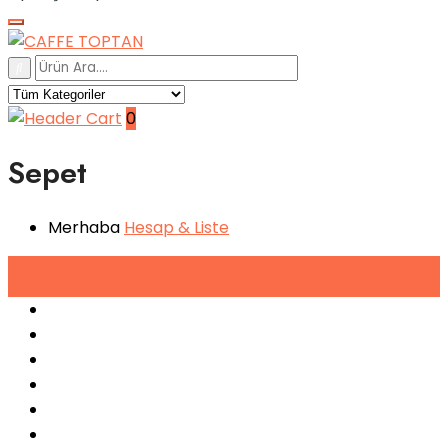
0
Sepet
Merhaba
Hesap
& Liste
Tüm
Kategoriler
Espresso Makineleri
Kahve Makineleri
Sıkma Makineleri
Soğutucular
Bulaşık Makinaları
Buz Makinaları