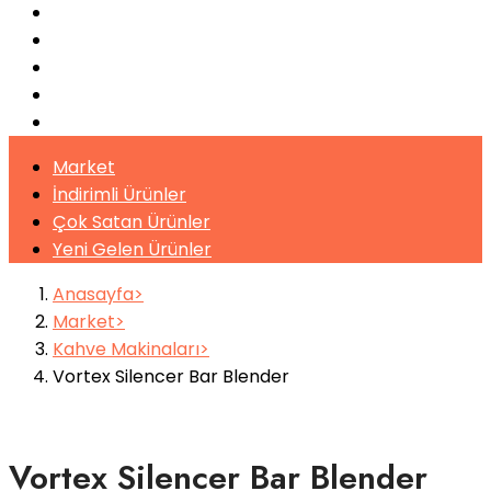
Pişirme Ekipmanları
Kahveler
Şuruplar
Toz İçecekler
Bitki Çayları
Market
İndirimli Ürünler
Çok Satan Ürünler
Yeni Gelen Ürünler
Anasayfa
Market
Kahve Makinaları
Vortex Silencer Bar Blender
Vortex Silencer Bar Blender