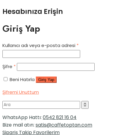
Hesabınıza Erişin
Giriş Yap
Kullanıcı adı veya e-posta adresi
*
Şifre
*
Beni Hatırla
Giriş Yap
Şifremi Unuttum
WhatsApp Hattı:
0542 821 16 04
Bize mail atın:
satis@caffetoptan.com
Sipariş Takip
Favorilerim