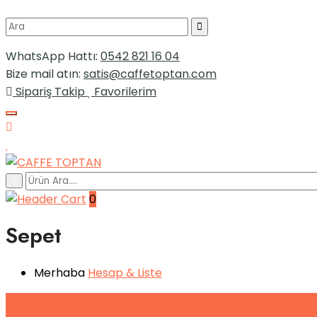
WhatsApp Hattı:
0542 821 16 04
Bize mail atın:
satis@caffetoptan.com
Sipariş Takip
Favorilerim
0
Sepet
Merhaba
Hesap
& Liste
Tüm
Kategoriler