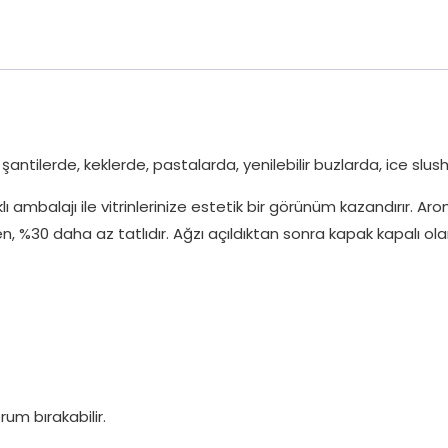
ntilerde, keklerde, pastalarda, yenilebilir buzlarda, ice slush’l
klı ambalajı ile vitrinlerinize estetik bir görünüm kazandırır. 
 %30 daha az tatlıdır. Ağzı açıldıktan sonra kapak kapalı ol
um bırakabilir.