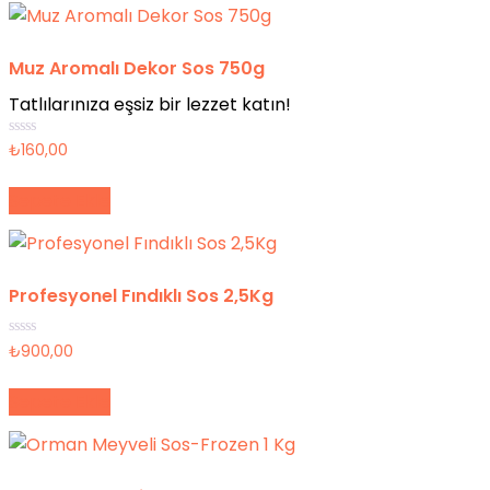
Muz Aromalı Dekor Sos 750g
Tatlılarınıza eşsiz bir lezzet katın!
5
₺
160,00
üzerinden
0
oy
Sepete Ekle
aldı
Profesyonel Fındıklı Sos 2,5Kg
5
₺
900,00
üzerinden
0
oy
Sepete Ekle
aldı