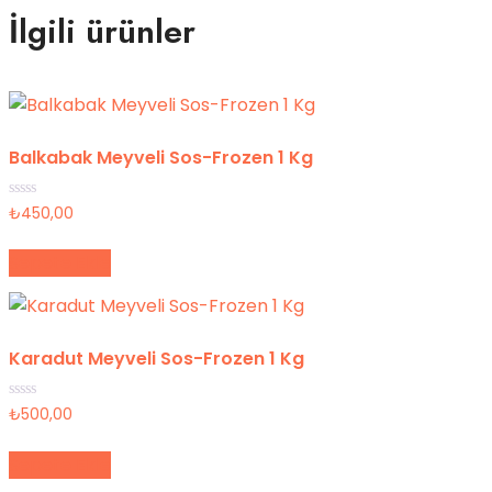
İlgili ürünler
Balkabak Meyveli Sos-Frozen 1 Kg
5
₺
450,00
üzerinden
0
oy
Sepete Ekle
aldı
Karadut Meyveli Sos-Frozen 1 Kg
5
₺
500,00
üzerinden
0
oy
Sepete Ekle
aldı