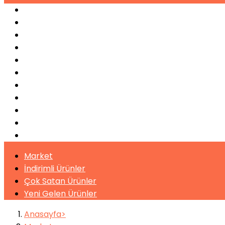
Espresso Makineleri
Kahve Makineleri
Sıkma Makineleri
Soğutucular
Bulaşık Makinaları
Buz Makinaları
Pişirme Ekipmanları
Kahveler
Şuruplar
Toz İçecekler
Bitki Çayları
Market
İndirimli Ürünler
Çok Satan Ürünler
Yeni Gelen Ürünler
Anasayfa