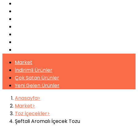
Bulaşık Makinaları
Buz Makinaları
Pişirme Ekipmanları
Kahveler
Şuruplar
Toz İçecekler
Bitki Çayları
Market
İndirimli Ürünler
Çok Satan Ürünler
Yeni Gelen Ürünler
Anasayfa
Market
Toz İçecekler
Şeftali Aromalı İçecek Tozu