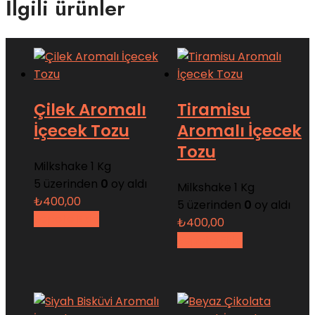
İlgili ürünler
Çilek Aromalı
Tiramisu
İçecek Tozu
Aromalı İçecek
Tozu
Milkshake 1 Kg
5 üzerinden
0
oy aldı
Milkshake 1 Kg
₺
400,00
5 üzerinden
0
oy aldı
Sepete Ekle
₺
400,00
Sepete Ekle