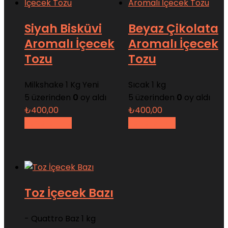
Siyah Bisküvi
Beyaz Çikolata
Aromalı İçecek
Aromalı İçecek
Tozu
Tozu
Milkshake 1 Kg Yeni
Sıcak 1 kg
5 üzerinden
0
oy aldı
5 üzerinden
0
oy aldı
₺
400,00
₺
400,00
Sepete Ekle
Sepete Ekle
Toz İçecek Bazı
- Quattro Baz 1 kg