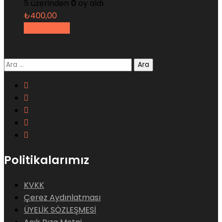
5 üzerinden
0
oy aldı
₺
400,00
Sepete Ekle
Arama:
Politikalarımız
KVKK
Çerez Aydınlatması
ÜYELİK SÖZLEŞMESİ