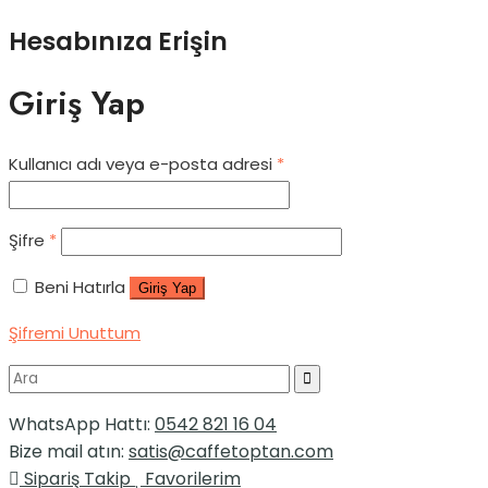
Hesabınıza Erişin
Giriş Yap
Kullanıcı adı veya e-posta adresi
*
Şifre
*
Beni Hatırla
Giriş Yap
Şifremi Unuttum
WhatsApp Hattı:
0542 821 16 04
Bize mail atın:
satis@caffetoptan.com
Sipariş Takip
Favorilerim