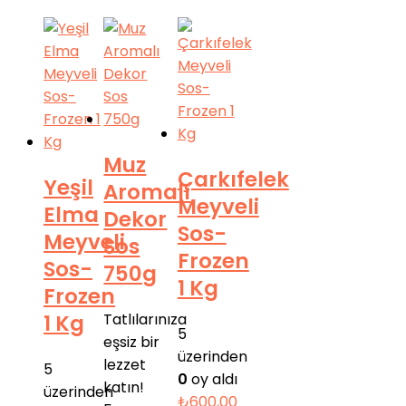
Muz
Çarkıfelek
Yeşil
Aromalı
Meyveli
Elma
Dekor
Sos-
Meyveli
Sos
Frozen
Sos-
750g
1 Kg
Frozen
1 Kg
Tatlılarınıza
5
eşsiz bir
üzerinden
lezzet
5
0
oy aldı
katın!
üzerinden
₺
600,00