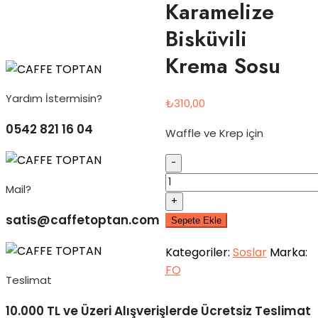
Karamelize
Bisküvili
Krema Sosu
Yardım İstermisin?
₺
310,00
0542 821 16 04
Waffle ve Krep için
Quantity
Mail?
satis@caffetoptan.com
Sepete Ekle
Kategoriler:
Soslar
Marka:
FO
Teslimat
10.000 TL ve Üzeri Alışverişlerde Ücretsiz Teslimat