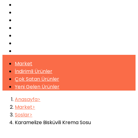
Bulaşık Makinaları
Buz Makinaları
Pişirme Ekipmanları
Kahveler
Şuruplar
Toz İçecekler
Bitki Çayları
Market
İndirimli Ürünler
Çok Satan Ürünler
Yeni Gelen Ürünler
Anasayfa
Market
Soslar
Karamelize Bisküvili Krema Sosu