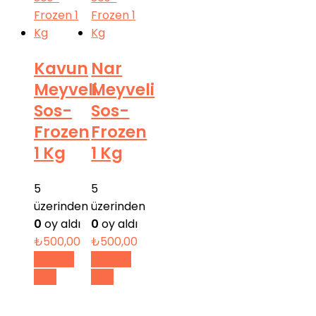
Kavun
Nar
Meyveli
Meyveli
Sos-
Sos-
Frozen
Frozen
1 Kg
1 Kg
5
5
üzerinden
üzerinden
0
oy aldı
0
oy aldı
₺
500,00
₺
500,00
Sepete
Sepete
Ekle
Ekle