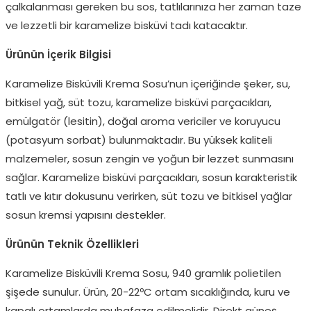
çalkalanması gereken bu sos, tatlılarınıza her zaman taze
ve lezzetli bir karamelize bisküvi tadı katacaktır.
Ürünün İçerik Bilgisi
Karamelize Bisküvili Krema Sosu’nun içeriğinde şeker, su,
bitkisel yağ, süt tozu, karamelize bisküvi parçacıkları,
emülgatör (lesitin), doğal aroma vericiler ve koruyucu
(potasyum sorbat) bulunmaktadır. Bu yüksek kaliteli
malzemeler, sosun zengin ve yoğun bir lezzet sunmasını
sağlar. Karamelize bisküvi parçacıkları, sosun karakteristik
tatlı ve kıtır dokusunu verirken, süt tozu ve bitkisel yağlar
sosun kremsi yapısını destekler.
Ürünün Teknik Özellikleri
Karamelize Bisküvili Krema Sosu, 940 gramlık polietilen
şişede sunulur. Ürün, 20-22ºC ortam sıcaklığında, kuru ve
kapalı ortamlarda muhafaza edilmelidir. Direkt güneş