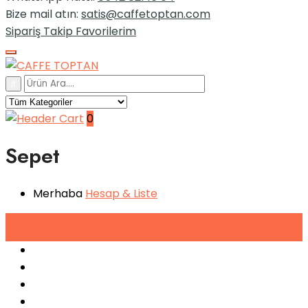
Bize mail atın:
satis@caffetoptan.com
Sipariş Takip
Favorilerim
0
Sepet
Merhaba
Hesap
& Liste
Tüm
Kategoriler
Espresso Makineleri
Kahve Makineleri
Sıkma Makineleri
Soğutucular