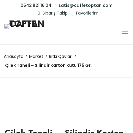
0542 821 16 04
satis@caffetoptan.com
Sipariş Takip
Favorilerim
Anasayfa
Market
Bitki Çayları
Çilek Taneli – Silindir Karton Kutu 175 Gr.
Çilek Taneli – Silindir Karton