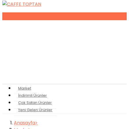
Tüm
Kategoriler
Espresso Makineleri
Kahve Makineleri
Sıkma Makineleri
Soğutucular
Bulaşık Makinaları
Buz Makinaları
Pişirme Ekipmanları
Kahveler
Şuruplar
Toz İçecekler
Bitki Çayları
Market
İndirimli Ürünler
Çok Satan Ürünler
Yeni Gelen Ürünler
Anasayfa