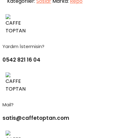
Kategoriler:
Soslar
Marka:
Repo
Yardım İstermisin?
0542 821 16 04
Mail?
satis@caffetoptan.com