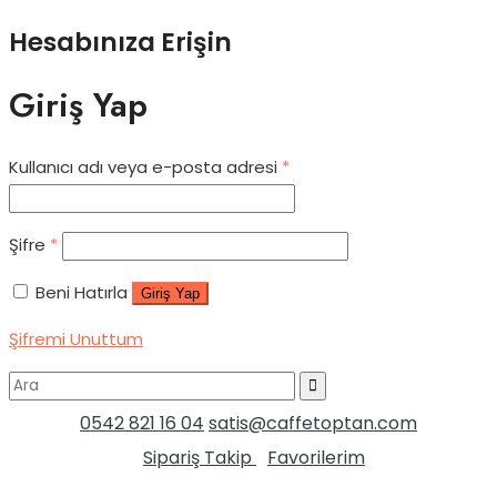
Hesabınıza Erişin
Giriş Yap
Kullanıcı adı veya e-posta adresi
*
Şifre
*
Beni Hatırla
Giriş Yap
Şifremi Unuttum
0542 821 16 04
satis@caffetoptan.com
Sipariş Takip
Favorilerim