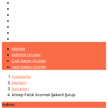
Bulaşık Makinaları
Buz Makinaları
Pişirme Ekipmanları
Kahveler
Şuruplar
Toz İçecekler
Bitki Çayları
Market
İndirimli Ürünler
Çok Satan Ürünler
Yeni Gelen Ürünler
Anasayfa
Market
Şuruplar
Antep Fıstık Aromalı Şekerli Şurup
İndirim