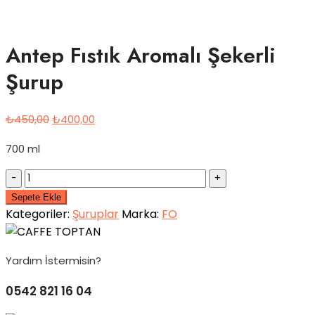
Antep Fıstık Aromalı Şekerli
Şurup
Orijinal
Şu
₺
450,00
₺
400,00
fiyat:
andaki
700 ml
₺450,00.
fiyat:
₺400,00.
Quantity
Sepete Ekle
Kategoriler:
Şuruplar
Marka:
FO
Yardım İstermisin?
0542 821 16 04