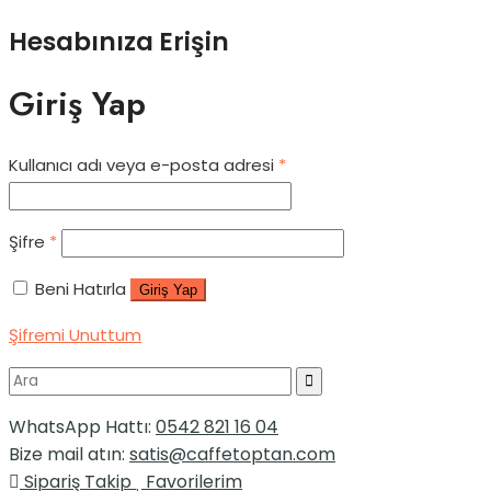
Hesabınıza Erişin
Giriş Yap
Kullanıcı adı veya e-posta adresi
*
Şifre
*
Beni Hatırla
Giriş Yap
Şifremi Unuttum
WhatsApp Hattı:
0542 821 16 04
Bize mail atın:
satis@caffetoptan.com
Sipariş Takip
Favorilerim