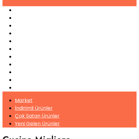
Espresso Makineleri
Kahve Makineleri
Sıkma Makineleri
Soğutucular
Bulaşık Makinaları
Buz Makinaları
Pişirme Ekipmanları
Kahveler
Şuruplar
Toz İçecekler
Bitki Çayları
Market
İndirimli Ürünler
Çok Satan Ürünler
Yeni Gelen Ürünler