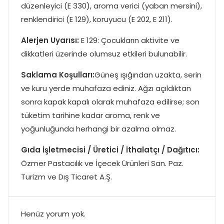
düzenleyici (E 330), aroma verici (yaban mersini),
renklendirici (E 129), koruyucu (E 202, E 211).
Alerjen Uyarısı:
E 129: Çocukların aktivite ve
dikkatleri üzerinde olumsuz etkileri bulunabilir.
Saklama Koşulları:
Güneş ışığından uzakta, serin
ve kuru yerde muhafaza ediniz. Ağzı açıldıktan
sonra kapak kapalı olarak muhafaza edilirse; son
tüketim tarihine kadar aroma, renk ve
yoğunluğunda herhangi bir azalma olmaz.
Gıda İşletmecisi / Üretici / İthalatçı / Dağıtıcı:
Özmer Pastacılık ve İçecek Ürünleri San. Paz.
Turizm ve Dış Ticaret A.Ş.
Henüz yorum yok.