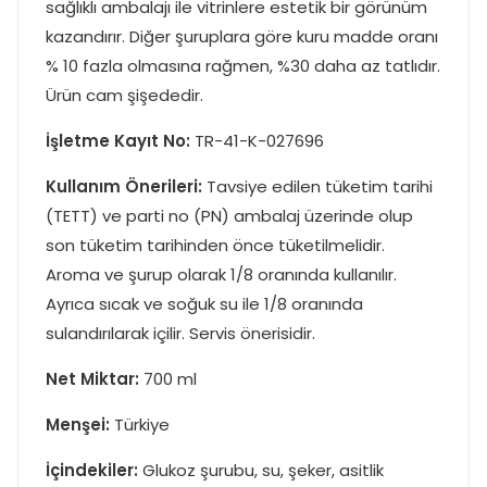
sağlıklı ambalajı ile vitrinlere estetik bir görünüm
kazandırır. Diğer şuruplara göre kuru madde oranı
% 10 fazla olmasına rağmen, %30 daha az tatlıdır.
Ürün cam şişededir.
İşletme Kayıt No:
TR-41-K-027696
Kullanım Önerileri:
Tavsiye edilen tüketim tarihi
(TETT) ve parti no (PN) ambalaj üzerinde olup
son tüketim tarihinden önce tüketilmelidir.
Aroma ve şurup olarak 1/8 oranında kullanılır.
Ayrıca sıcak ve soğuk su ile 1/8 oranında
sulandırılarak içilir. Servis önerisidir.
Net Miktar:
700 ml
Menşei:
Türkiye
İçindekiler:
Glukoz şurubu, su, şeker, asitlik