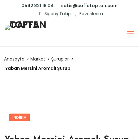
0542 821 16 04
satis@caffetoptan.com
Sipariş Takip
Favorilerim
Anasayfa
Market
Şuruplar
Yaban Mersini Aromalı Şurup
İNDIRIM
Yaban Mersini Aromalı Şurup