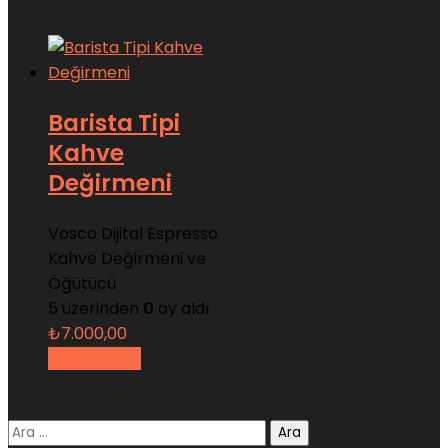
Barista Tipi
Kahve
Değirmeni
Vosco Dijital Espresso
Kahve Değirmeni ve
Öğütücü
5 üzerinden
0
oy aldı
₺
7.000,00
Sepete Ekle