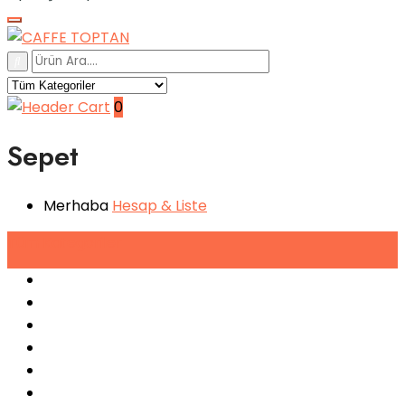
0
Sepet
Merhaba
Hesap
& Liste
Tüm
Kategoriler
Espresso Makineleri
Kahve Makineleri
Sıkma Makineleri
Soğutucular
Bulaşık Makinaları
Buz Makinaları