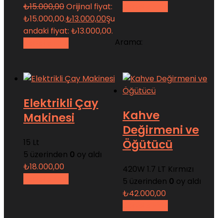
₺
15.000,00
Orijinal fiyat:
Sepete Ekle
₺15.000,00.
₺
13.000,00
Şu
andaki fiyat: ₺13.000,00.
Arama:
Sepete Ekle
Elektrikli Çay
Kahve
Makinesi
Değirmeni ve
15 Lt
Öğütücü
5 üzerinden
0
oy aldı
₺
18.000,00
420W 1.7 LT Kırmızı
Sepete Ekle
5 üzerinden
0
oy aldı
₺
42.000,00
Sepete Ekle