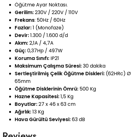
Öğütme Ayar Noktası.
Gerilim:
230V / 220V / 110V
Frekans
: 50Hz / 60Hz
Fazlar:
1 (Monofaze)
Devir:
1.300 / 1.600 d/d
Akım:
2,1A / 4,7A
Güç:
0,37Hp / 497W
Koruma Sınıfı:
IP21
Maksimum Çalışma Süresi:
30 dakika
Sertleştirilmiş Çelik Öğütme Diskleri:
(62HRc) Ø
65mm
Öğütme Disklerinin Ömrü:
500 Kg
Hazne Kapasitesi:
1,5 Kg
Boyutlar:
27 x 46 x 63 cm
Ağırlık:
13 Kg
Hava Gürültü Seviyesi:
63 dB
Reviews