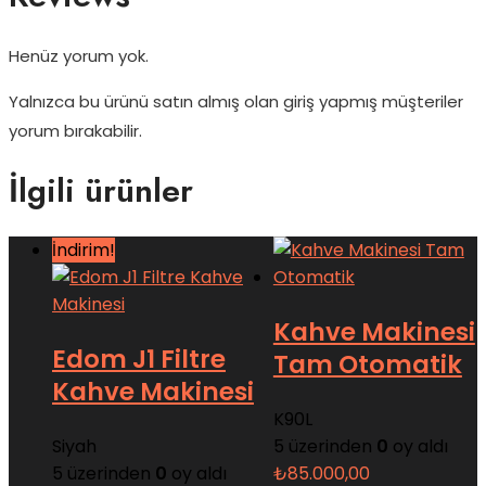
Henüz yorum yok.
Yalnızca bu ürünü satın almış olan giriş yapmış müşteriler
yorum bırakabilir.
İlgili ürünler
İndirim!
Kahve Makinesi
Edom J1 Filtre
Tam Otomatik
Kahve Makinesi
K90L
Siyah
5 üzerinden
0
oy aldı
5 üzerinden
0
oy aldı
₺
85.000,00