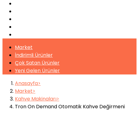
Pişirme Ekipmanları
Kahveler
Şuruplar
Toz İçecekler
Bitki Çayları
Market
İndirimli Ürünler
Çok Satan Ürünler
Yeni Gelen Ürünler
Anasayfa
Market
Kahve Makinaları
Tron On Demand Otomatik Kahve Değirmeni