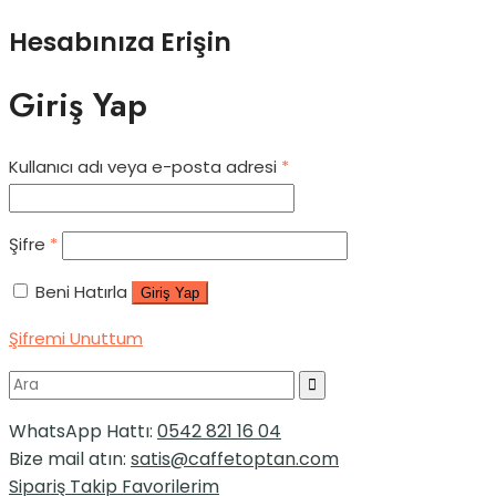
Hesabınıza Erişin
Giriş Yap
Kullanıcı adı veya e-posta adresi
*
Şifre
*
Beni Hatırla
Giriş Yap
Şifremi Unuttum
WhatsApp Hattı:
0542 821 16 04
Bize mail atın:
satis@caffetoptan.com
Sipariş Takip
Favorilerim