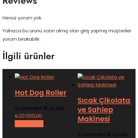
Reviews
Henüz yorum yok.
Yalnızca bu ürünü satın almış olan giriş yapmış müşteriler
yorum bırakabilir.
İlgili ürünler
Hot Dog Roller
Sıcak Çikolata
5 üzerinden
0
oy aldı
ve Sahlep
₺
20.000,00
Makinesi
Sepete Ekle
5 üzerinden
0
oy aldı