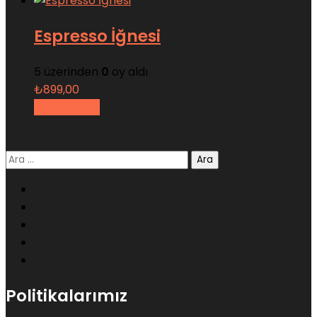
Espresso İğnesi
5 üzerinden
0
oy aldı
₺
899,00
Sepete Ekle
Arama:
Politikalarımız