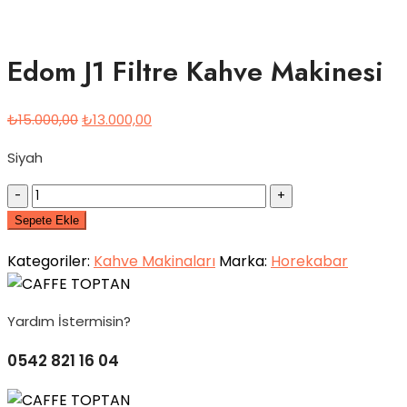
Edom J1 Filtre Kahve Makinesi
Orijinal
Şu
₺
15.000,00
₺
13.000,00
fiyat:
andaki
Siyah
₺15.000,00.
fiyat:
₺13.000,00.
Quantity
Sepete Ekle
Kategoriler:
Kahve Makinaları
Marka:
Horekabar
Yardım İstermisin?
0542 821 16 04