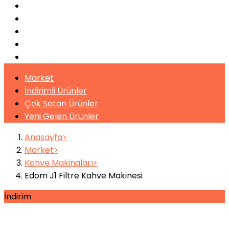
Pişirme Ekipmanları
Kahveler
Şuruplar
Toz İçecekler
Bitki Çayları
Market
İndirimli Ürünler
Çok Satan Ürünler
Yeni Gelen Ürünler
Anasayfa
Market
Kahve Makinaları
Edom J1 Filtre Kahve Makinesi
İndirim