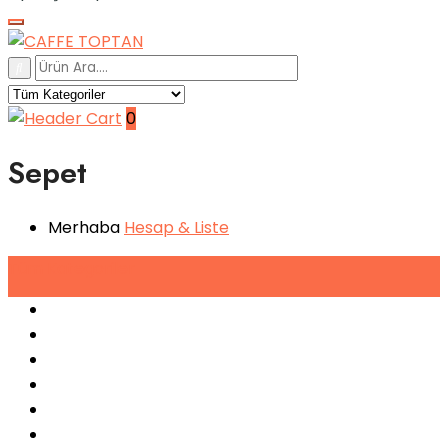
0
Sepet
Merhaba
Hesap
& Liste
Tüm
Kategoriler
Espresso Makineleri
Kahve Makineleri
Sıkma Makineleri
Soğutucular
Bulaşık Makinaları
Buz Makinaları